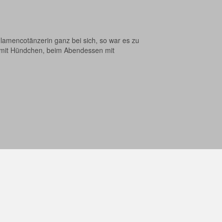
Flamencotänzerin ganz bei sich, so war es zu
se, mit Hündchen, beim Abendessen mit