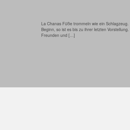
La Chanas Füße trommeln wie ein Schlagzeug. Der
Beginn, so ist es bis zu ihrer letzten Vorstell
Freunden und […]