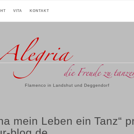
CHT
VITA
KONTAKT
Flamenco in Landshut und Deggendorf
ana mein Leben ein Tanz“ p
r-blog.de