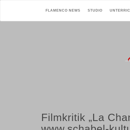
FLAMENCO NEWS
STUDIO
UNTERRI
Filmkritik „La Ch
www.schabel-kultu