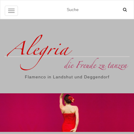
Navigation ein-/ausschalten
Flamenco in Landshut und Deggendorf