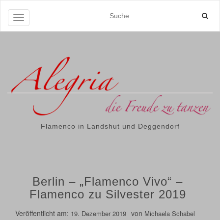
Navigation ein-/ausschalten
Flamenco in Landshut und Deggendorf
Berlin – „Flamenco Vivo“ –
Flamenco zu Silvester 2019
Veröffentlicht am:
von
19. Dezember 2019
Michaela Schabel