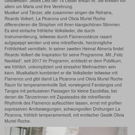
Gelbwesten. Jedes Lied der 14 Lieder erklärt er. Sie kreisen vor
allem um Maria und ihre Verehrung.
Musiker und Tänzer, alle zusammen singen die Refrains,
Ricardo Volkert, La Picarona und Olivia Muriel Roche
differenzieren die Strophen mit ihren klangschönen Stimmen.
Es sind einfache fröhliche Volkslieder, die durch
Instrumentierung, teilweise durch Flamencotänze rasant
aufgepeppt werden und eine mitreißende, herzinnigliche
Fröhlichkeit vermitteln. In seiner zweiten Heimat Almería findet
Ricardo Volkert die Inspiration für seine Programme. Mit „Feliz
Navidad“, seit 2017 im Programm, entdeckt er dem Publikum,
wie fröhlich, unkompliziert und stressfrei Weihnachten sein
kann. Musikalisch kombiniert er die Volkslieder teilweise mit
Flamenco und gibt damit La Picarona und Olivia Muriel Roche
Raum für temperamentvolle Soli, vorwiegend Fandangos und
Tangos mit perkussiven Passagen für kleine Escobillas, bei
denen die Tänzerinnen mit Zapateados die mitreißende
Rhythmik des Flamenco aufleuchten lassen, ernst mit großen
expressiven Armbewegungen, schwungvollen Drehungen La
Picarona, fröhlich temperamentvoll, mit erotischer Gestik Olivia
Muriel Roche.