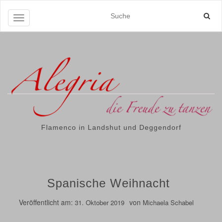
Navigation ein-/ausschalten
Flamenco in Landshut und Deggendorf
Spanische Weihnacht
Veröffentlicht am:
von
31. Oktober 2019
Michaela Schabel